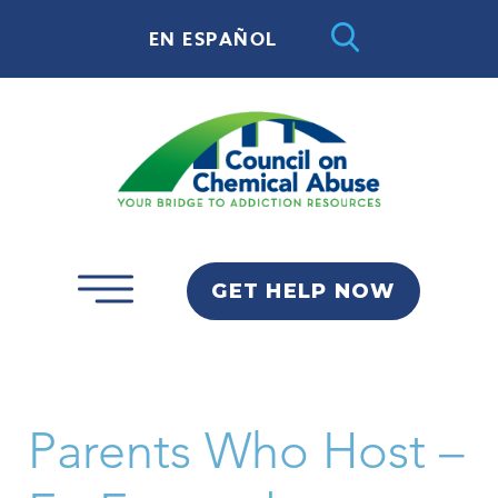
EN ESPAÑOL
GET HELP NOW
Parents Who Host –